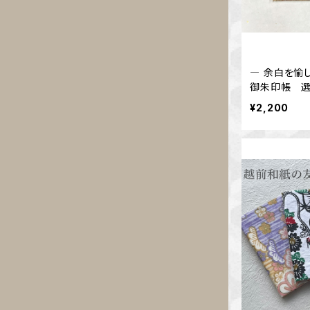
― 余白を愉
御朱印帳 選
¥2,200