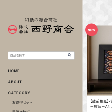
HOME
ABOUT
CATEGORY
【越前和紙】
お買得セット
ー紺菊ーA4
手漉き和紙