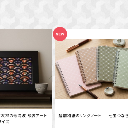
花友禅の青海波 額装アート
越前和紙のリングノート — 七宝つな
サイズ
—