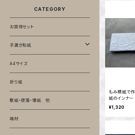
CATEGORY
お買得セット
手漉き和紙
色紙
A4サイズ
折り紙
もみ襖紙で
紙のインナー
敷紙・便箋・懐紙 他
ー）
¥1,320
端材