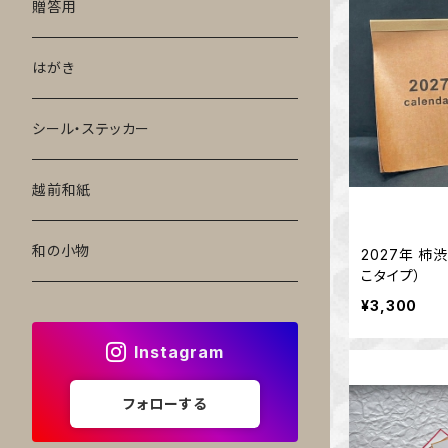
贈答用
はがき
シール・ステッカー
越前和紙
和の小物
2027年 柿
こタイプ）
¥3,300
Instagram
フォローする