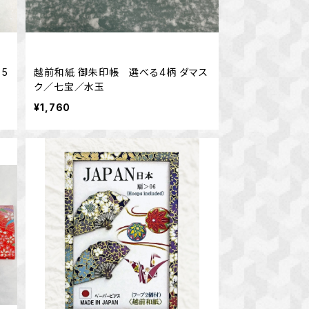
5
越前和紙 御朱印帳 選べる4柄 ダマス
ク／七宝／水玉
¥1,760