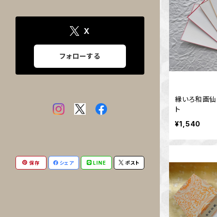
X
フォローする
縁いろ和画仙
ト
¥1,540
保存
シェア
LINE
ポスト