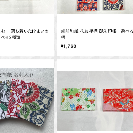
しむ― 落ち着いた佇まいの
越前和紙 花友禅柄 御朱印帳 選べる
べる2種類
柄
¥1,760